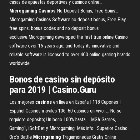
casas de apuestas deportivas y casinos online...
Microgaming
Casinos
No Deposit Bonus, Free Spins...
Microgaming Casinos Software no deposit bonus, Free Play,
free spins, bonus codes and no deposit bonus
exclusive.Microgaming developed the first true online Casino
software over 15 years ago, and today its innovative and
reliable software is licensed to over 400 online gaming brands
worldwide.
Bonos de casino sin depósito
para 2019 | Casino.Guru
Los mejores
casinos
en línea en España | 118 Cupones |
Español Casinos móviles 106. 60 casinos en vivo. ... No se
requiere depósito; Un bono 100% hasta ... MGA Games,
Gaming1, iSoftBet y Microgaming. Más info . Superior Casino.
Orc's Battle
Microgaming
Tragamonedas Gratis Online