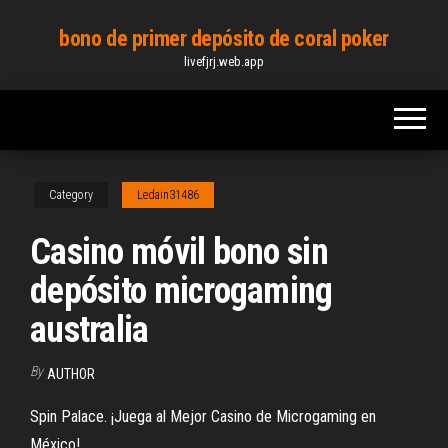
Skip
bono de primer depósito de coral poker
to
livefjrj.web.app
the
content
Category
Ledain31486
Casino móvil bono sin
depósito microgaming
australia
By
AUTHOR
Spin Palace. ¡Juega al Mejor Casino de Microgaming en
México!