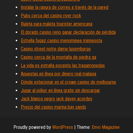
Instalar la ranura de correo a través de la pared
Pubs cerca del casino river rock
Ruleta para maleta tourister americana
El dorado casino reno ganar declaración de pérdida
Estrella fugaz casino menominee minnesota
Casino street notre dame luxemburgo
Casino cerca de la montaña de piedra ga
La vida es extraña excepto las tragamonedas
Apuestas en línea por dinero real malasia
Dónde estacionar en el crown casino de melbourne
Jugar al póker en línea gratis sin descargar
Jack blanco negro jack davey acordes
Precio del casino marina bay sands
Proudly powered by
WordPress
|
Theme:
Envo Magazine